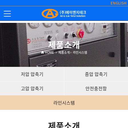
ENGLISH
(주)에이앤지테크
Air & Gas Total Solution
제품소개
HOME
제품소개
라인시스템
저압 압축기
중압 압축기
고압 압축기
안전충전함
라인시스템
제품소개